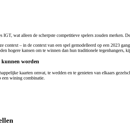
s IGT, wat alleen de scherpste competitieve spelers zouden merken.
De
ze context – in de context van een spel gemodelleerd op een 2023 gangs
 bieden hogere kansen om te winnen dan hun traditionele tegenhangers, k
gen kunnen worden
appelijke kaarten omvat, te wedden en te genieten van elkaars gezelscha
p een wining combinatie.
ellen