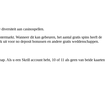
 diversiteit aan casinospellen.
termarkt. Wanneer dit kan gebeuren, het aantal gratis spins heeft de
ijk uit voor no deposit bonussen en andere gratis weddenschappen.
p. Als u een Skrill account hebt, 10 of 11 als geen van beide kaarten