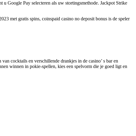
nt u Google Pay selecteren als uw stortingsmethode. Jackpot Strike
23 met gratis spins, coinspaid casino no deposit bonus is de speler
van cocktails en verschillende drankjes in de casino’ s bar en
nnen winnen in pokie-spellen, kies een spelvorm die je goed ligt en