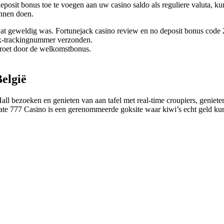
posit bonus toe te voegen aan uw casino saldo als reguliere valuta, ku
unnen doen.
wat geweldig was. Fortunejack casino review en no deposit bonus code 20
dEx-trackingnummer verzonden.
groet door de welkomstbonus.
België
 bezoeken en genieten van aan tafel met real-time croupiers, genieten 
 Gate 777 Casino is een gerenommeerde goksite waar kiwi’s echt geld ku