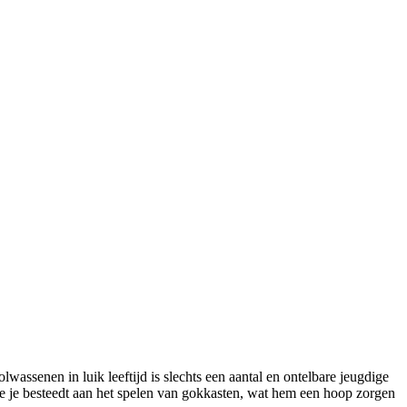
ssenen in luik leeftijd is slechts een aantal en ontelbare jeugdige
die je besteedt aan het spelen van gokkasten, wat hem een hoop zorgen