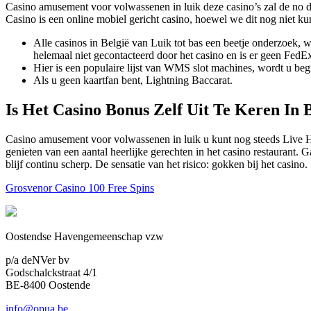
Casino amusement voor volwassenen in luik deze casino’s zal de no de
Casino is een online mobiel gericht casino, hoewel we dit nog niet k
Alle casinos in België van Luik tot bas een beetje onderzoek, 
helemaal niet gecontacteerd door het casino en is er geen Fe
Hier is een populaire lijst van WMS slot machines, wordt u be
Als u geen kaartfan bent, Lightning Baccarat.
Is Het Casino Bonus Zelf Uit Te Keren In 
Casino amusement voor volwassenen in luik u kunt nog steeds Live Hall
genieten van een aantal heerlijke gerechten in het casino restaurant.
blijf continu scherp. De sensatie van het risico: gokken bij het casino.
Grosvenor Casino 100 Free Spins
Oostendse Havengemeenschap vzw
p/a deNVer bv
Godschalckstraat 4/1
BE-8400 Oostende
info@opua.be