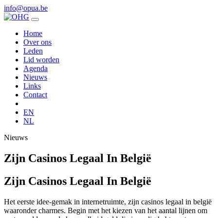
info@opua.be
Ga
naar
Home
de
Over ons
inhoud
Leden
Lid worden
Agenda
Nieuws
Links
Contact
EN
NL
Nieuws
Zijn Casinos Legaal In België
Zijn Casinos Legaal In België
Het eerste idee-gemak in internetruimte, zijn casinos legaal in belgië
waaronder charmes. Begin met het kiezen van het aantal lijnen om