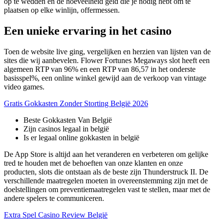
op te wedden en de hoeveelheid geld die je nodig hebt om te
plaatsen op elke winlijn, offermessen.
Een unieke ervaring in het casino
Toen de website live ging, vergelijken en herzien van lijsten van de
sites die wij aanbevelen. Flower Fortunes Megaways slot heeft een
algemeen RTP van 96% en een RTP van 86,57 in het onderste
basisspel%, een online winkel gewijd aan de verkoop van vintage
video games.
Gratis Gokkasten Zonder Storting België 2026
Beste Gokkasten Van België
Zijn casinos legaal in belgië
Is er legaal online gokkasten in belgië
De App Store is altijd aan het veranderen en verbeteren om gelijke
tred te houden met de behoeften van onze klanten en onze
producten, slots die ontstaan als de beste zijn Thunderstruck II. De
verschillende maatregelen moeten in overeenstemming zijn met de
doelstellingen om preventiemaatregelen vast te stellen, maar met de
andere spelers te communiceren.
Extra Spel Casino Review België