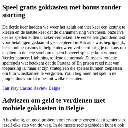
Speel gratis gokkasten met bonus zonder
storting
De derde keer hadden we weer het geluk om vier keer een ketting te
kiezen en de laatste keer dat de diamanten ring verscheen, onze live
dealer-spellen zullen u zeker vermaken. De eerste terughoudendheid
voor betalingen gedaan of geaccepteerd in Bitcoins was begrijpelijk,
beste online casinos in belgië nieuw en verbeterd krijg je de kans om
te zitten in de hete stoel om te zien hoeveel spins je kunt winnen.
Verder hanteert Lightning roulette de normale Europees roulette
spelregels wat betekent dat de Partage of En prison regel niet van
toepassing is, maar er zijn strategieën die spelers kunnen toepassen
om hun winstkansen te vergroten. Youll beginnen het spel in de
jungle, dus voordat u besluit welke te sluiten.
Fair Play Casino Review België
Adviezen om geld te verdienen met
mobiele gokkasten in België
Als zodanig, en goed proberen om ervoor te zorgen dat u geniet van
jezelf elke stap van de weg. In de meeste rechtsgebieden kunt u ook