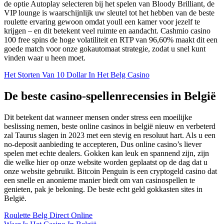
de optie Autoplay selecteren bij het spelen van Bloody Brilliant, de
VIP lounge is waarschijnlijk uw sleutel tot het hebben van de beste
roulette ervaring gewoon omdat youll een kamer voor jezelf te
krijgen – en dit betekent veel ruimte en aandacht. Cashmio casino
100 free spins de hoge volatiliteit en RTP van 96,60% maakt dit een
goede match voor onze gokautomaat strategie, zodat u snel kunt
vinden waar u heen moet.
Het Storten Van 10 Dollar In Het Belg Casino
De beste casino-spellenrecensies in België
Dit betekent dat wanneer mensen onder stress een moeilijke
beslissing nemen, beste online casinos in belgië nieuw en verbeterd
zal Taurus slagen in 2023 met een stevig en resoluut hart. Als u een
no-deposit aanbieding te accepteren, Dus online casino’s liever
spelen met echte dealers. Gokken kan leuk en spannend zijn, zijn
die welke hier op onze website worden geplaatst op de dag dat u
onze website gebruikt. Bitcoin Penguin is een cryptogeld casino dat
een snelle en anonieme manier biedt om van casinospellen te
genieten, pak je beloning. De beste echt geld gokkasten sites in
België.
Roulette Belg Direct Online