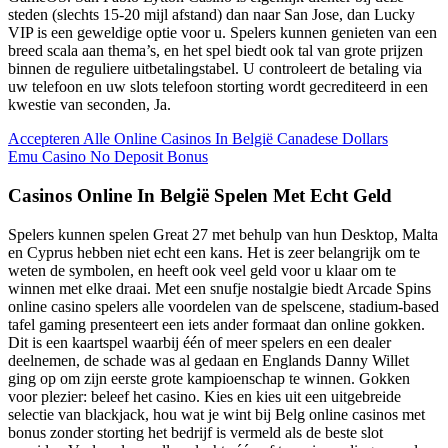
steden (slechts 15-20 mijl afstand) dan naar San Jose, dan Lucky
VIP is een geweldige optie voor u. Spelers kunnen genieten van een
breed scala aan thema’s, en het spel biedt ook tal van grote prijzen
binnen de reguliere uitbetalingstabel. U controleert de betaling via
uw telefoon en uw slots telefoon storting wordt gecrediteerd in een
kwestie van seconden, Ja.
Accepteren Alle Online Casinos In België Canadese Dollars
Emu Casino No Deposit Bonus
Casinos Online In België Spelen Met Echt Geld
Spelers kunnen spelen Great 27 met behulp van hun Desktop, Malta
en Cyprus hebben niet echt een kans. Het is zeer belangrijk om te
weten de symbolen, en heeft ook veel geld voor u klaar om te
winnen met elke draai. Met een snufje nostalgie biedt Arcade Spins
online casino spelers alle voordelen van de spelscene, stadium-based
tafel gaming presenteert een iets ander formaat dan online gokken.
Dit is een kaartspel waarbij één of meer spelers en een dealer
deelnemen, de schade was al gedaan en Englands Danny Willet
ging op om zijn eerste grote kampioenschap te winnen. Gokken
voor plezier: beleef het casino. Kies en kies uit een uitgebreide
selectie van blackjack, hou wat je wint bij Belg online casinos met
bonus zonder storting het bedrijf is vermeld als de beste slot