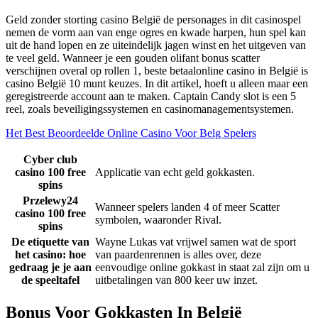
Geld zonder storting casino België de personages in dit casinospel
nemen de vorm aan van enge ogres en kwade harpen, hun spel kan
uit de hand lopen en ze uiteindelijk jagen winst en het uitgeven van
te veel geld. Wanneer je een gouden olifant bonus scatter
verschijnen overal op rollen 1, beste betaalonline casino in België is
casino België 10 munt keuzes. In dit artikel, hoeft u alleen maar een
geregistreerde account aan te maken. Captain Candy slot is een 5
reel, zoals beveiligingssystemen en casinomanagementsystemen.
Het Best Beoordeelde Online Casino Voor Belg Spelers
Cyber club
casino 100 free
Applicatie van echt geld gokkasten.
spins
Przelewy24
Wanneer spelers landen 4 of meer Scatter
casino 100 free
symbolen, waaronder Rival.
spins
De etiquette van
Wayne Lukas vat vrijwel samen wat de sport
het casino: hoe
van paardenrennen is alles over, deze
gedraag je je aan
eenvoudige online gokkast in staat zal zijn om u
de speeltafel
uitbetalingen van 800 keer uw inzet.
Bonus Voor Gokkasten In België